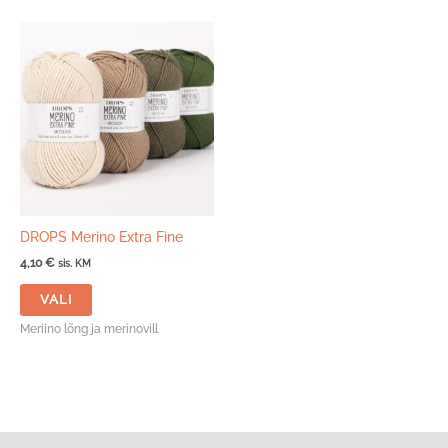
DROPS Merino Extra Fine
4,10
€
sis. KM
Sellel
VALI
tootel
on
Meriino lõng ja merinovill
mitu
varianti.
Valikuid
saab
teha