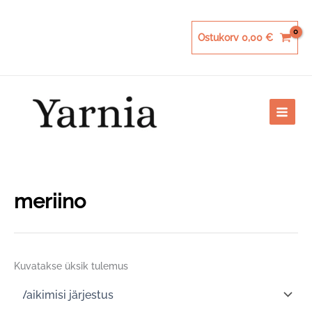
Skip
to
content
Ostukorv
0,00
€
meriino
Kuvatakse üksik tulemus