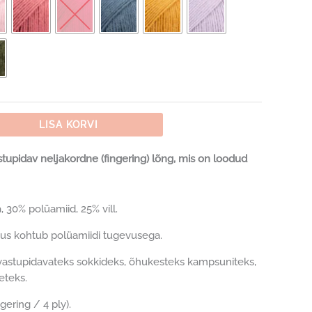
LISA KORVI
tupidav neljakordne (fingering) lõng, mis on loodud
 30% polüamiid, 25% vill.
s kohtub polüamiidi tugevusega.
vastupidavateks sokkideks, õhukesteks kampsuniteks,
ieteks.
gering / 4 ply).