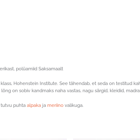
eerikast, polüamiid Saksamaalt
I klass, Hohenstein Institute. See tähendab, et seda on testitud k
t lõng on sobiv kandmaks naha vastas, nagu särgid, kleidid, madrat
 tutvu puhta
alpaka
ja
meriino
valikuga.