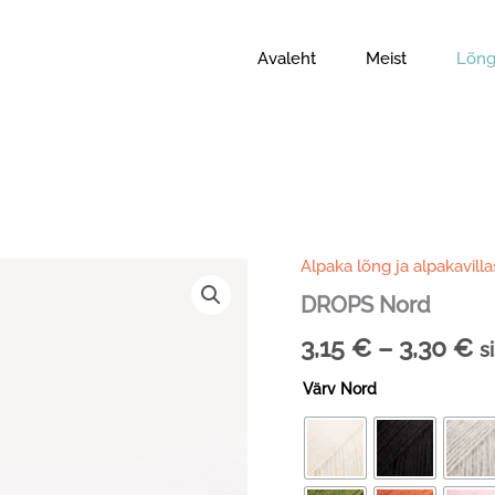
Avaleht
Meist
Lõng
Alpaka lõng ja alpakavill
DROPS Nord
H
3,15
€
–
3,30
€
s
3
Värv Nord
k
3