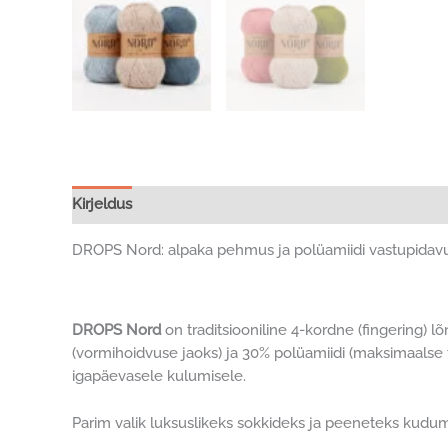
Kirjeldus
Lisainfo
DROPS Nord: alpaka pehmus ja polüamiidi vastupidav
DROPS Nord
on traditsiooniline 4-kordne (fingering) 
(vormihoidvuse jaoks) ja 30% polüamiidi (maksimaalse 
igapäevasele kulumisele.
Parim valik luksuslikeks sokkideks ja peeneteks kudu