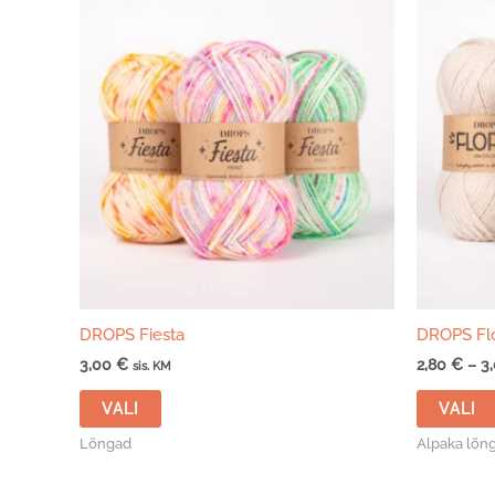
DROPS Fiesta
DROPS Fl
3,00
€
2,80
€
–
3
sis. KM
Sellel
VALI
VALI
tootel
on
Lõngad
Alpaka lõng
mitu
varianti.