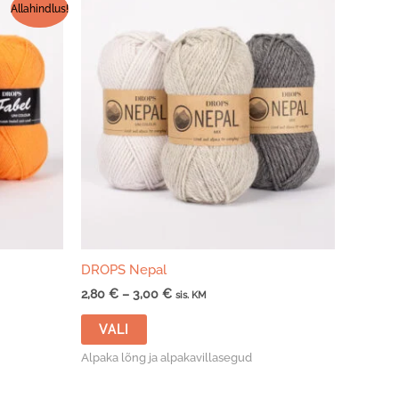
Allahindlus!
DROPS Nepal
Hinnavahemik:
2,80
€
–
3,00
€
sis. KM
2,80 €
Sellel
kuni
VALI
tootel
3,00 €
on
Alpaka lõng ja alpakavillasegud
mitu
varianti.