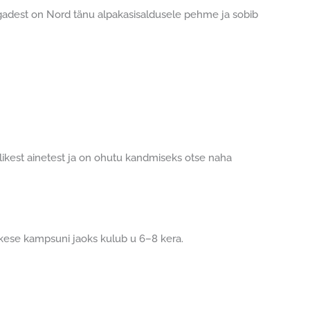
lõngadest on Nord tänu alpakasisaldusele pehme ja sobib
likest ainetest ja on ohutu kandmiseks otse naha
ukese kampsuni jaoks kulub u 6–8 kera.