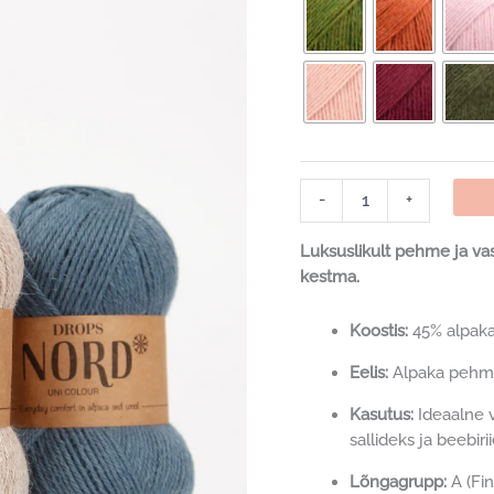
DROPS
-
+
Nord
kogus
Luksuslikult pehme ja vas
kestma.
Koostis:
45% alpaka,
Eelis:
Alpaka pehmu
Kasutus:
Ideaalne 
sallideks ja beebiri
Lõngagrupp:
A (Fin