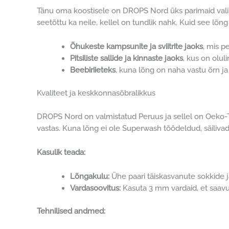
Tänu oma koostisele on DROPS Nord üks parimaid val
seetõttu ka neile, kellel on tundlik nahk. Kuid see lõn
Õhukeste kampsunite ja sviitrite jaoks
, mis p
Pitsiliste sallide ja kinnaste jaoks
, kus on olul
Beebiriieteks
, kuna lõng on naha vastu õrn ja
Kvaliteet ja keskkonnasõbralikkus
DROPS Nord on valmistatud Peruus ja sellel on Oeko-Te
vastas. Kuna lõng ei ole
Superwash
töödeldud, säiliva
Kasulik teada:
Lõngakulu:
Ühe paari täiskasvanute sokkide j
Vardasoovitus:
Kasuta 3 mm vardaid, et saavut
Tehnilised andmed: