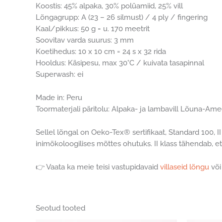
Koostis: 45% alpaka, 30% polüamiid, 25% vill
Lõngagrupp: A (23 – 26 silmust) / 4 ply / fingering
Kaal/pikkus: 50 g = u. 170 meetrit
Soovitav varda suurus: 3 mm
Koetihedus: 10 x 10 cm = 24 s x 32 rida
Hooldus: Käsipesu, max 30°C / kuivata tasapinnal
Superwash: ei
Made in: Peru
Toormaterjali päritolu: Alpaka- ja lambavill Lõuna-Am
Sellel lõngal on Oeko-Tex® sertifikaat, Standard 100, I
inimökoloogilises mõttes ohutuks. II klass tähendab, e
👉 Vaata ka meie teisi vastupidavaid
villaseid lõngu
või
Seotud tooted