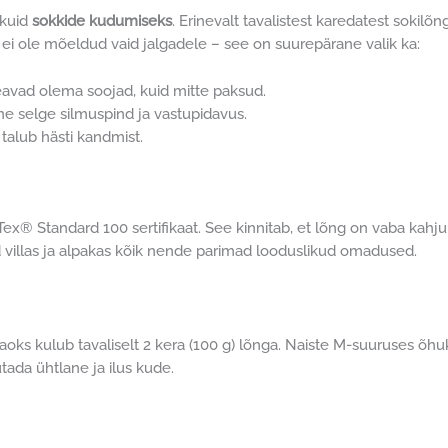
ikuid
sokkide kudumiseks
. Erinevalt tavalistest karedatest soki
g ei ole mõeldud vaid jalgadele – see on suurepärane valik ka:
eavad olema soojad, kuid mitte paksud.
ine selge silmuspind ja vastupidavus.
 talub hästi kandmist.
x® Standard 100 sertifikaat. See kinnitab, et lõng on vaba kahju
d villas ja alpakas kõik nende parimad looduslikud omadused.
aoks kulub tavaliselt 2 kera (100 g) lõnga. Naiste M-suuruses õh
ada ühtlane ja ilus kude.