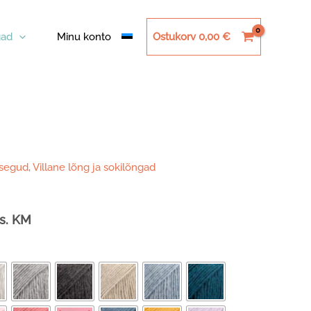
ad
Minu konto
Ostukorv
0,00
€
asegud
,
Villane lõng ja sokilõngad
innavahemik:
is. KM
,15 €
uni
,30 €