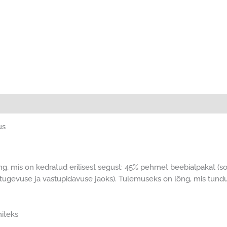
us
lõng, mis on kedratud erilisest segust: 45% pehmet beebialpakat (s
tugevuse ja vastupidavuse jaoks). Tulemuseks on lõng, mis tundu
miteks