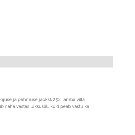
oojuse ja pehmuse jaoks), 25% lamba villa
b naha vastas luksuslik, kuid peab vastu ka