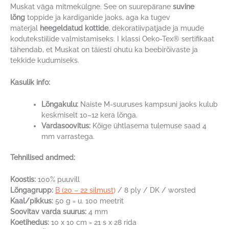
Muskat väga mitmekülgne. See on suurepärane
suvine
lõng
toppide ja kardiganide jaoks, aga ka tugev
materjal
heegeldatud kottide
, dekoratiivpatjade ja muude
kodutekstiilide valmistamiseks. I klassi Oeko-Tex® sertifikaat
tähendab, et Muskat on täiesti ohutu ka beebirõivaste ja
tekkide kudumiseks.
Kasulik info:
Lõngakulu:
Naiste M-suuruses kampsuni jaoks kulub
keskmiselt 10–12 kera lõnga.
Vardasoovitus:
Kõige ühtlasema tulemuse saad 4
mm varrastega.
Tehnilised andmed:
Koostis:
100% puuvill
Lõngagrupp:
B (20 – 22 silmust
)
/ 8 ply / DK / worsted
Kaal/pikkus:
50 g = u. 100 meetrit
Soovitav varda suurus:
4 mm
Koetihedus:
10 x 10 cm = 21 s x 28 rida