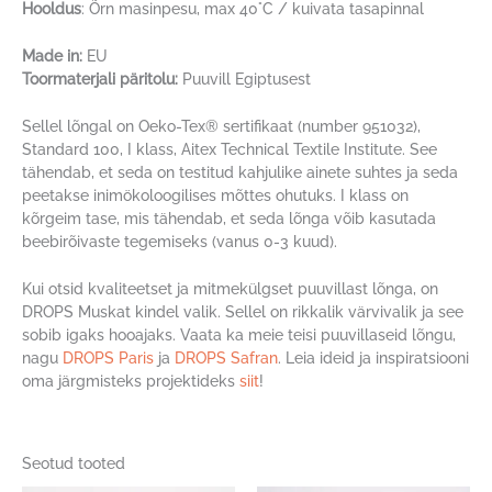
Hooldus
: Õrn masinpesu, max 40°C / kuivata tasapinnal
Made in:
EU
Toormaterjali päritolu:
Puuvill Egiptusest
Sellel lõngal on Oeko-Tex® sertifikaat (number 951032),
Standard 100, I klass, Aitex Technical Textile Institute. See
tähendab, et seda on testitud kahjulike ainete suhtes ja seda
peetakse inimökoloogilises mõttes ohutuks. I klass on
kõrgeim tase, mis tähendab, et seda lõnga võib kasutada
beebirõivaste tegemiseks (vanus 0-3 kuud).
Kui otsid kvaliteetset ja mitmekülgset puuvillast lõnga, on
DROPS Muskat kindel valik. Sellel on rikkalik värvivalik ja see
sobib igaks hooajaks. Vaata ka meie teisi puuvillaseid lõngu,
nagu
DROPS Paris
ja
DROPS Safran
. Leia ideid ja inspiratsiooni
oma järgmisteks projektideks
siit
!
Seotud tooted