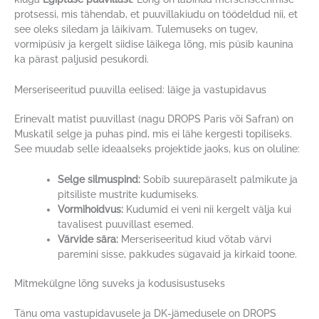
protsessi, mis tähendab, et puuvillakiudu on töödeldud nii, et
see oleks siledam ja läikivam. Tulemuseks on tugev,
vormipüsiv ja kergelt siidise läikega lõng, mis püsib kaunina
ka pärast paljusid pesukordi.
Merseriseeritud puuvilla eelised: läige ja vastupidavus
Erinevalt matist puuvillast (nagu DROPS Paris või Safran) on
Muskatil selge ja puhas pind, mis ei lähe kergesti topiliseks.
See muudab selle ideaalseks projektide jaoks, kus on oluline:
Selge silmuspind:
Sobib suurepäraselt palmikute ja
pitsiliste mustrite kudumiseks.
Vormihoidvus:
Kudumid ei veni nii kergelt välja kui
tavalisest puuvillast esemed.
Värvide sära:
Merseriseeritud kiud võtab värvi
paremini sisse, pakkudes sügavaid ja kirkaid toone.
Mitmekülgne lõng suveks ja kodusisustuseks
Tänu oma vastupidavusele ja DK-jämedusele on DROPS