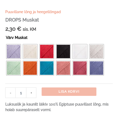
Puuvillane lõng ja heegellõngad
DROPS Muskat
2,30
€
sis. KM
Värv Muskat
DROPS
LISA KORVI
-
+
Muskat
kogus
Luksuslik ja kaunilt läikiv 100% Egiptuse puuvillast lõng, mis
hoiab suurepäraselt vormi.