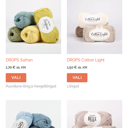
DROPS Safran
DROPS Cotton Light
1,70
€
1,50
€
sis. KM
sis. KM
Sellel
Sellel
VALI
VALI
tootel
tootel
on
on
Puuvillane lõng ja heegellõngad
Lõngad
mitu
mitu
varianti.
varianti.
Valikuid
Valikuid
saab
saab
teha
teha
tootelehel.
tootelehel.