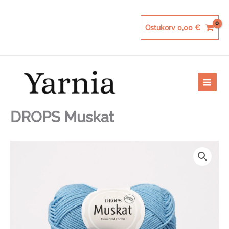
Skip
to
content
Ostukorv
0,00
€
DROPS Muskat