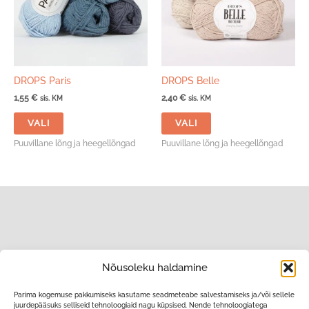
DROPS Paris
DROPS Belle
1,55
€
2,40
€
sis. KM
sis. KM
Sellel
Sellel
VALI
VALI
tootel
tootel
on
on
Puuvillane lõng ja heegellõngad
Puuvillane lõng ja heegellõngad
mitu
mitu
varianti.
varianti.
Valikuid
Valikuid
saab
saab
teha
teha
tootelehel.
tootelehel.
Nõusoleku haldamine
Parima kogemuse pakkumiseks kasutame seadmeteabe salvestamiseks ja/või sellele
juurdepääsuks selliseid tehnoloogiaid nagu küpsised. Nende tehnoloogiatega