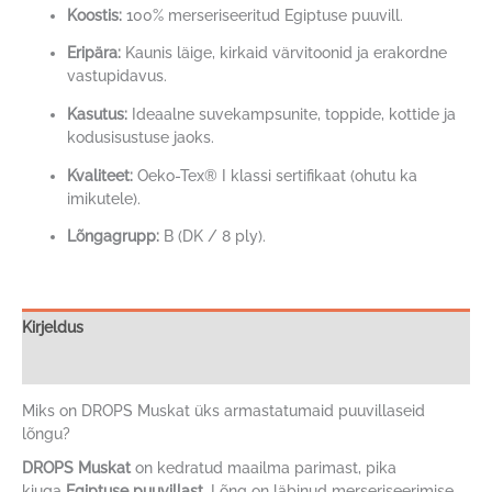
Koostis:
100% merseriseeritud Egiptuse puuvill.
Eripära:
Kaunis läige, kirkaid värvitoonid ja erakordne
vastupidavus.
Kasutus:
Ideaalne suvekampsunite, toppide, kottide ja
kodusisustuse jaoks.
Kvaliteet:
Oeko-Tex® I klassi sertifikaat (ohutu ka
imikutele).
Lõngagrupp:
B (DK / 8 ply).
Kirjeldus
Lisainfo
Miks on DROPS Muskat üks armastatumaid puuvillaseid
lõngu?
DROPS Muskat
on kedratud maailma parimast, pika
kiuga
Egiptuse puuvillast
. Lõng on läbinud merseriseerimise