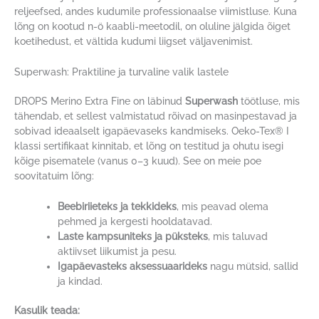
reljeefsed, andes kudumile professionaalse viimistluse. Kuna
lõng on kootud n-ö kaabli-meetodil, on oluline jälgida õiget
koetihedust, et vältida kudumi liigset väljavenimist.
Superwash: Praktiline ja turvaline valik lastele
DROPS Merino Extra Fine on läbinud
Superwash
töötluse, mis
tähendab, et sellest valmistatud rõivad on masinpestavad ja
sobivad ideaalselt igapäevaseks kandmiseks. Oeko-Tex® I
klassi sertifikaat kinnitab, et lõng on testitud ja ohutu isegi
kõige pisematele (vanus 0–3 kuud). See on meie poe
soovitatuim lõng:
Beebiriieteks ja tekkideks
, mis peavad olema
pehmed ja kergesti hooldatavad.
Laste kampsuniteks ja püksteks
, mis taluvad
aktiivset liikumist ja pesu.
Igapäevasteks aksessuaarideks
nagu mütsid, sallid
ja kindad.
Kasulik teada: