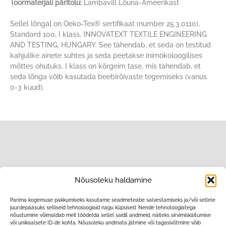
Toormaterjali päritolu:
Lambavill Lõuna-Ameerikast
Sellel lõngal on Oeko-Tex® sertifikaat (number 25.3.0110),
Standard 100, I klass, INNOVATEXT TEXTILE ENGINEERING
AND TESTING, HUNGARY. See tähendab, et seda on testitud
kahjulike ainete suhtes ja seda peetakse inimökoloogilises
mõttes ohutuks. I klass on kõrgeim tase, mis tähendab, et
seda lõnga võib kasutada beebirõivaste tegemiseks (vanus
0-3 kuud).
Nõusoleku haldamine
Parima kogemuse pakkumiseks kasutame seadmeteabe salvestamiseks ja/või sellele
juurdepääsuks selliseid tehnoloogiaid nagu küpsised. Nende tehnoloogiatega
nõustumine võimaldab meil töödelda sellel saidil andmeid, näiteks sirvimiskäitumise
või unikaalsete ID-de kohta. Nõusoleku andmata jätmine või tagasivõtmine võib