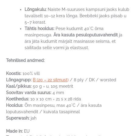
Lõngakulu:
Naiste M-suuruses kampsuni jaoks kulub
tavaliselt 10–12 kera lõnga. Beebiteki jaoks piisab u
5–7 kerast.
Tähtis hooldus:
Pese kudumit 40°C õrna
masinpesuga.
Ära kasuta pesuloputusvahendit
ja
ära jäta kudumit märjalt masinasse seisma, et
säilitada selle vormi ja elastsust.
Tehnilised andmed:
Koostis:
100% vill
Lõngagrupp:
B (20 – 22 silmust
)
/ 8 ply / DK / worsted
Kaal/pikkus:
50 g = u. 105 meetrit
Soovitav varda suurus:
4 mm
Koetihedus:
10 x 10 cm = 21 s x 28 rida
Hooldus
: Õrn masinpesu, max 40°C / ära kasuta
loputusvahendit / kuivata tasapinnal
Superwash:
jah
Made in:
EU