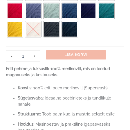
DROPS
LISA KORVI
-
+
Merino
Extra
Eriti pehme ja luksuslik 100% meriinovill, mis on loodud
Fine
mugavuseks ja kestvuseks.
kogus
Koostis:
100% eriti peen meriinovill (Superwash).
Sügelusvaba:
Ideaalne beebiriieteks ja tundlikule
nahale.
Struktuurne:
Toob palmikud ja mustrid selgelt esile.
Hooldus:
Masinpestav ja praktiline igapäevaseks