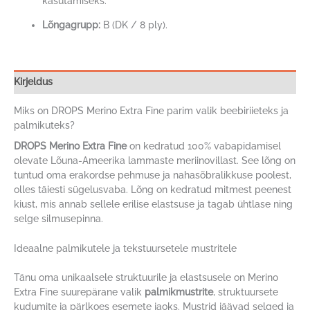
kasutamiseks.
Lõngagrupp:
B (DK / 8 ply).
Kirjeldus
Miks on DROPS Merino Extra Fine parim valik beebiriieteks ja
palmikuteks?
DROPS Merino Extra Fine
on kedratud 100% vabapidamisel
olevate Lõuna-Ameerika lammaste meriinovillast. See lõng on
tuntud oma erakordse pehmuse ja nahasõbralikkuse poolest,
olles täiesti sügelusvaba. Lõng on kedratud mitmest peenest
kiust, mis annab sellele erilise elastsuse ja tagab ühtlase ning
selge silmusepinna.
Ideaalne palmikutele ja tekstuursetele mustritele
Tänu oma unikaalsele struktuurile ja elastsusele on Merino
Extra Fine suurepärane valik
palmikmustrite
, struktuursete
kudumite ja pärlkoes esemete jaoks. Mustrid jäävad selged ja